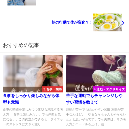
朝の行動で体が変化？！
おすすめの記事
3.食事・栄養
4.運動・エクササイズ
食事をしっかり楽しみながら体
苦手な運動でもチャレンジしや
型も意識
すい習慣を教えて
食事の時間を楽しみつつ体型も意識する考
運動が苦手でも始めやすい習慣 運動が苦
え方 「食事は楽しみたい。でも体型も気
手な人ほど、「やるならちゃんとやらない
になる。」この両立ができると、ダイエッ
と」と思いがちです。でも実際は、その考
トのストレスは大きく減り...
え方がハードルを上げ、結...