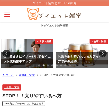
ダイエット情報とサービス紹介
▶ダイエット雑学概要
3.食事・栄養
3.食事・栄養
食べるまえにイメージしてダイエ
お酒を飲む時のおつまみアイディ
ット成功確率アップ
アで体型維持
ホーム
3.食事・栄養
STOP！！太りやすい食べ方
3.食事・栄養
STOP！！太りやすい食べ方
WEB内にプロモーションを含みます