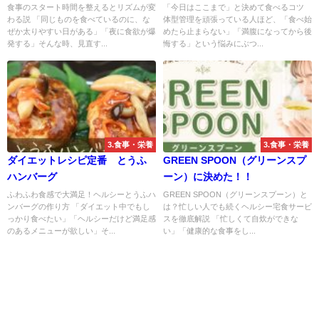
食事のスタート時間を整えるとリズムが変
「今日はここまで」と決めて食べるコツ
わる説 「同じものを食べているのに、な
体型管理を頑張っている人ほど、「食べ始
ぜか太りやすい日がある」「夜に食欲が爆
めたら止まらない」「満腹になってから後
発する」そんな時、見直す...
悔する」という悩みにぶつ...
3.食事・栄養
3.食事・栄養
ダイエットレシピ定番 とうふ
GREEN SPOON（グリーンスプ
ハンバーグ
ーン）に決めた！！
ふわふわ食感で大満足！ヘルシーとうふハ
GREEN SPOON（グリーンスプーン）と
ンバーグの作り方 「ダイエット中でもし
は？忙しい人でも続くヘルシー宅食サービ
っかり食べたい」「ヘルシーだけど満足感
スを徹底解説 「忙しくて自炊ができな
のあるメニューが欲しい」そ...
い」「健康的な食事をし...