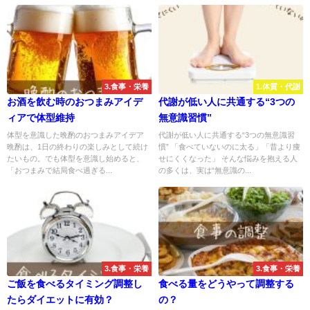
3.食事・栄養
1.体質・代謝
お酒を飲む時のおつまみアイデ
代謝が低い人に共通する“3つの
ィアで体型維持
無意識習慣”
体型を意識した晩酌のおつまみアイデア
代謝が低い人に共通する“3つの無意識習
晩酌は、1日の終わりの楽しみとして続け
慣” 「食べていないのに太る」「昔より痩
たいもの。でも体型を意識し始めると、
せにくくなった」 そんな悩みを抱える人
「おつまみで結局食べ過ぎる...
の多くは、実は“無意識の...
3.食事・栄養
3.食事・栄養
ご飯を食べるタイミング調整し
食べる量をどうやって調整する
たらダイエットに有効？
の？