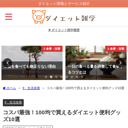
ダイエット情報とサービス紹介
▶ダイエット雑学概要
3.食事・栄養
4.運動・エクササイズ
一日の食べる量を調整して食事す
気持ちがすごく前向きになって元
るコツとは
気になる運動TOP10
ホーム
9．生活改善
コスパ最強！100均で買えるダイエット便利グッズ10選
9．生活改善
コスパ最強！100均で買えるダイエット便利グッ
ズ10選