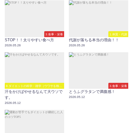
3.食事・栄養
1.体質・代謝
STOP！！太りやすい食べ方
代謝が落ちる本当の理由！！
2026.05.26
2026.05.26
8.ダイエットの科学・雑学（ウワサを検
3.食事・栄養
証）
汗をかけばやせるなんて大ウソで
とうふグラタンで満腹感！
す。
2026.05.12
2026.05.12