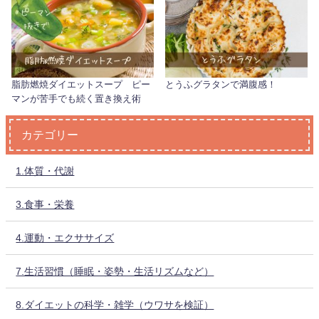
脂肪燃焼ダイエットスープ ピー
とうふグラタンで満腹感！
マンが苦手でも続く置き換え術
カテゴリー
1.体質・代謝
3.食事・栄養
4.運動・エクササイズ
7.生活習慣（睡眠・姿勢・生活リズムなど）
8.ダイエットの科学・雑学（ウワサを検証）