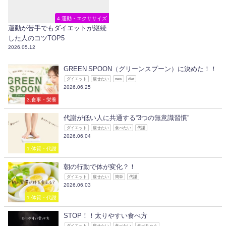
4.運動・エクササイズ
運動が苦手でもダイエットが継続
した人のコツTOP5
2026.05.12
GREEN SPOON（グリーンスプーン）に決めた！！
ダイエット
痩せたい
new
diet
2026.06.25
3.食事・栄養
代謝が低い人に共通する“3つの無意識習慣”
ダイエット
痩せたい
食べたい
代謝
2026.06.04
1.体質・代謝
朝の行動で体が変化？！
ダイエット
痩せたい
簡単
代謝
2026.06.03
1.体質・代謝
STOP！！太りやすい食べ方
ダイエット
痩せたい
食べたい
食べちゃう