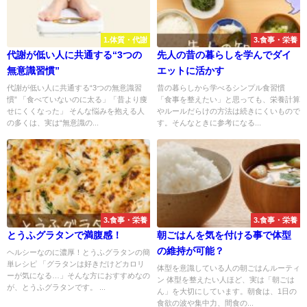
1.体質・代謝
3.食事・栄養
代謝が低い人に共通する“3つの
先人の昔の暮らしを学んでダイ
無意識習慣”
エットに活かす
代謝が低い人に共通する“3つの無意識習
昔の暮らしから学べるシンプル食習慣
慣” 「食べていないのに太る」「昔より痩
「食事を整えたい」と思っても、栄養計算
せにくくなった」 そんな悩みを抱える人
やルールだらけの方法は続きにくいもので
の多くは、実は“無意識の...
す。そんなときに参考になる...
3.食事・栄養
3.食事・栄養
とうふグラタンで満腹感！
朝ごはんを気を付ける事で体型
の維持が可能？
ヘルシーなのに濃厚！とうふグラタンの簡
単レシピ 「グラタンは好きだけどカロリ
体型を意識している人の朝ごはんルーティ
ーが気になる…」そんな方におすすめなの
ン 体型を整えたい人ほど、実は「朝ごは
が、とうふグラタンです。 ...
ん」を大切にしています。朝食は、1日の
食欲の波や集中力、間食の...