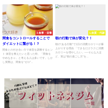
3.食事・栄養
1.体質・代謝
間食をコントロールすることで
朝の行動で体が変化？！
ダイエットに繋がる！？
朝の“ある行動”で1日の消費カロリーが爆
上がりする理由 「できるだけラクに消費
間食との付き合い方で体型を調整するヒン
カロリーを増やしたい」──そんな人ほ
ト 体型を整えたいと思った時、「間食を
ど、実は“朝の過ごし方”を...
やめなきゃ」と考える人は多いです。しか
し実際は、間食を“ゼロ”...