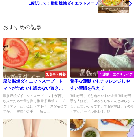
1度試して！脂肪燃焼ダイエットスープ
おすすめの記事
3.食事・栄養
4.運動・エクササイズ
脂肪燃焼ダイエットスープ ト
苦手な運動でもチャレンジしや
マトがだめでも諦めない置き換
すい習慣を教えて
え術
脂肪燃焼ダイエットスープ トマトが苦手
運動が苦手でも始めやすい習慣 運動が苦
な人のための置き換え術 脂肪燃焼スープ
手な人ほど、「やるならちゃんとやらない
ダイエットといえばトマトベースが定番で
と」と思いがちです。でも実際は、その考
すが、「酸味が苦手」「毎日...
え方がハードルを上げ、結...