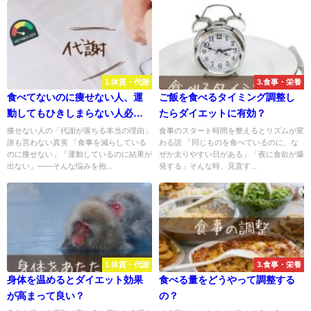
1.体質・代謝
3.食事・栄養
食べてないのに痩せない人、運
ご飯を食べるタイミング調整し
動してもひきしまらない人必
たらダイエットに有効？
見。
痩せない人の「代謝が落ちる本当の理由」
食事のスタート時間を整えるとリズムが変
誰も言わない真実 「食事を減らしている
わる説 「同じものを食べているのに、な
のに痩せない」「運動しているのに結果が
ぜか太りやすい日がある」「夜に食欲が爆
出ない」――そんな悩みを抱...
発する」そんな時、見直す...
1.体質・代謝
3.食事・栄養
身体を温めるとダイエット効果
食べる量をどうやって調整する
が高まって良い？
の？