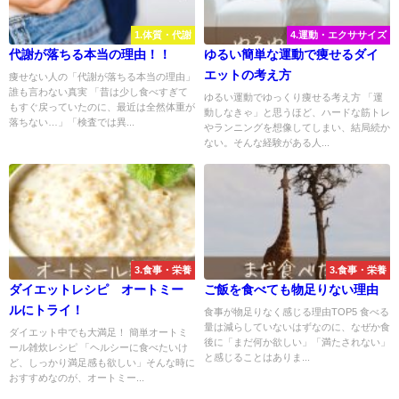
1.体質・代謝
4.運動・エクササイズ
代謝が落ちる本当の理由！！
ゆるい簡単な運動で痩せるダイ
エットの考え方
痩せない人の「代謝が落ちる本当の理由」
誰も言わない真実 「昔は少し食べすぎて
ゆるい運動でゆっくり痩せる考え方 「運
もすぐ戻っていたのに、最近は全然体重が
動しなきゃ」と思うほど、ハードな筋トレ
落ちない…」「検査では異...
やランニングを想像してしまい、結局続か
ない。そんな経験がある人...
3.食事・栄養
3.食事・栄養
ダイエットレシピ オートミー
ご飯を食べても物足りない理由
ルにトライ！
食事が物足りなく感じる理由TOP5 食べる
量は減らしていないはずなのに、なぜか食
ダイエット中でも大満足！ 簡単オートミ
後に「まだ何か欲しい」「満たされない」
ール雑炊レシピ 「ヘルシーに食べたいけ
と感じることはありま...
ど、しっかり満足感も欲しい」そんな時に
おすすめなのが、オートミー...