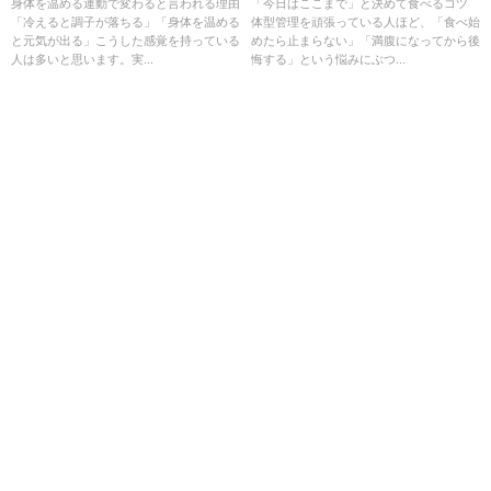
身体を温める運動で変わると言われる理由
「今日はここまで」と決めて食べるコツ
「冷えると調子が落ちる」「身体を温める
体型管理を頑張っている人ほど、「食べ始
と元気が出る」こうした感覚を持っている
めたら止まらない」「満腹になってから後
人は多いと思います。実...
悔する」という悩みにぶつ...
・
ダイエット雑学問い合わせ
・
ダイエット雑学概要
・
ダイエット雑学YouTube