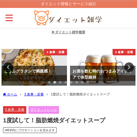
ダイエット情報とサービス紹介
▶ダイエット雑学概要
3.食事・栄養
3.食事・栄養
とうふグラタンで満腹感！
お酒を飲む時のおつまみアイディ
アで体型維持
ホーム
3.食事・栄養
1度試して！脂肪燃焼ダイエットスープ
3.食事・栄養
ダイエットレシピ
1度試して！脂肪燃焼ダイエットスープ
WEB内にプロモーションを含みます