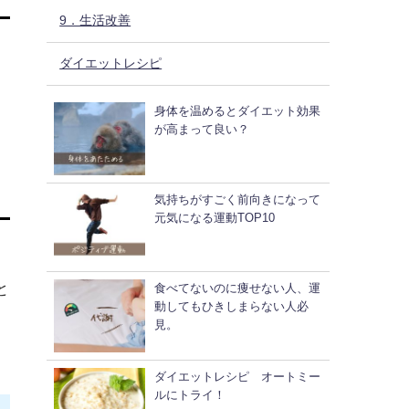
9．生活改善
ダイエットレシピ
身体を温めるとダイエット効果
が高まって良い？
気持ちがすごく前向きになって
元気になる運動TOP10
と
食べてないのに痩せない人、運
動してもひきしまらない人必
見。
ダイエットレシピ オートミー
ルにトライ！