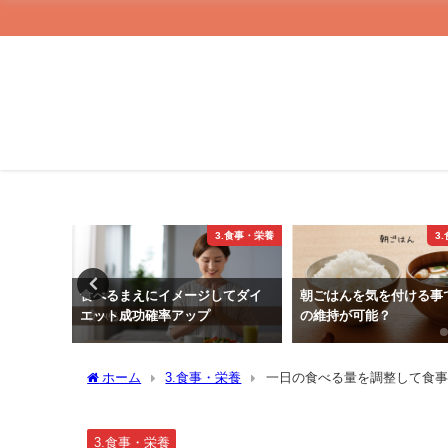
・エクササイズ
3.食事・栄養
3
になって
食べるまえにイメージしてダイ
朝ごはんを気を付ける事
エット成功確率アップ
の維持が可能？
ホーム
3.食事・栄養
一日の食べる量を調整して食事
3.食事・栄養