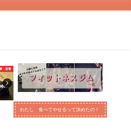
食事・栄養
3.食事・栄養
3.食
た時の
ダイエットレシピ オートミー
ご飯を食べるタイミング調
ルにトライ！
たらダイエットに有効？
わたし 食べてやせるって決めたの！