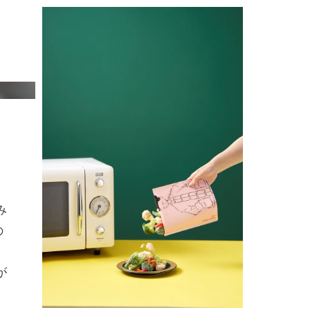
み
の
、
が