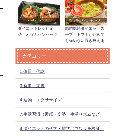
ダイエットレシピ定
脂肪燃焼ダイエットス
ー
番 とうふハンバーグ
ープ トマトがだめで
も諦めない置き換え術
カテゴリー
1.体質・代謝
3.食事・栄養
終
4.運動・エクササイズ
7.生活習慣（睡眠・姿勢・生活リズムなど）
8.ダイエットの科学・雑学（ウワサを検証）