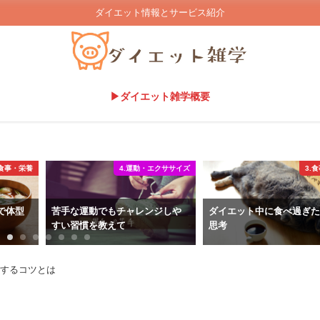
ダイエット情報とサービス紹介
▶ダイエット雑学概要
.食事・栄養
4.運動・エクササイズ
3.
で体型
苦手な運動でもチャレンジしや
ダイエット中に食べ過ぎ
すい習慣を教えて
思考
するコツとは