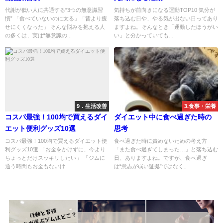
代謝が低い人に共通する“3つの無意識習
気持ちが前向きになる運動TOP10 気分が
慣” 「食べていないのに太る」「昔より痩
落ち込む日や、やる気が出ない日ってあり
せにくくなった」 そんな悩みを抱える人
ますよね。そんなとき「運動したほうがい
の多くは、実は“無意識の...
い」と分かっていても...
9．生活改善
3.食事・栄養
コスパ最強！100均で買えるダイ
ダイエット中に食べ過ぎた時の
エット便利グッズ10選
思考
コスパ最強！100均で買えるダイエット便
食べ過ぎた時に責めないための考え方
利グッズ10選 「お金をかけずに、今より
「また食べ過ぎてしまった…」と落ち込む
ちょっとだけスッキリしたい」 「ジムに
日、ありますよね。ですが、食べ過ぎ
通う時間もお金もないけ...
は“意志が弱い証拠”ではなく、...