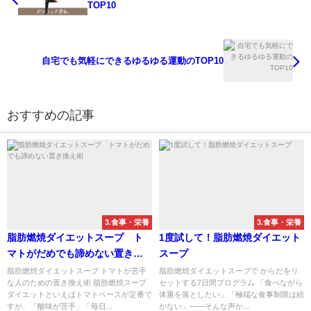
TOP10
自宅でも気軽にできるゆるゆる運動のTOP10
おすすめの記事
3.食事・栄養
3.食事・栄養
脂肪燃焼ダイエットスープ ト
1度試して！脂肪燃焼ダイエット
マトがだめでも諦めない置き換
スープ
え術
脂肪燃焼ダイエットスープ トマトが苦手
脂肪燃焼ダイエットスープで からだをリ
な人のための置き換え術 脂肪燃焼スープ
セットする7日間プログラム 「食べながら
ダイエットといえばトマトベースが定番で
体重を落としたい」「極端な食事制限は続
すが、「酸味が苦手」「毎日...
かない」――そんな声か...