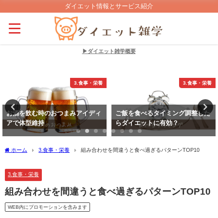
ダイエット情報とサービス紹介
▶ダイエット雑学概要
3.食事・栄養
3.食事・栄養
みアイディ
ご飯を食べるタイミング調整した
身体を温めるとダイエ
らダイエットに有効？
高まって良い？
ホーム
3.食事・栄養
組み合わせを間違うと食べ過ぎるパターンTOP10
3.食事・栄養
組み合わせを間違うと食べ過ぎるパターンTOP10
WEB内にプロモーションを含みます