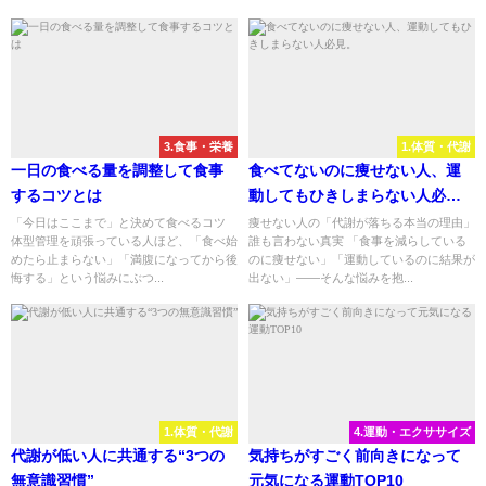
3.食事・栄養
1.体質・代謝
一日の食べる量を調整して食事
食べてないのに痩せない人、運
するコツとは
動してもひきしまらない人必
見。
「今日はここまで」と決めて食べるコツ
痩せない人の「代謝が落ちる本当の理由」
体型管理を頑張っている人ほど、「食べ始
誰も言わない真実 「食事を減らしている
めたら止まらない」「満腹になってから後
のに痩せない」「運動しているのに結果が
悔する」という悩みにぶつ...
出ない」――そんな悩みを抱...
1.体質・代謝
4.運動・エクササイズ
代謝が低い人に共通する“3つの
気持ちがすごく前向きになって
無意識習慣”
元気になる運動TOP10