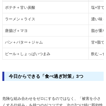
ポテチ＋甘い炭酸
塩×甘で
ラーメン＋ライス
濃い味
唐揚げ＋マヨ
脂が重
パン＋バター＋ジャム
甘×脂で
ビール＋しょっぱいつまみ
飲む→
今日からできる「食べ過ぎ対策」3つ
危険な組み合わせをゼロにするのではなく、「被害を小さ
くする仕組み」を持つのがコツです。次の3つは特に即効性