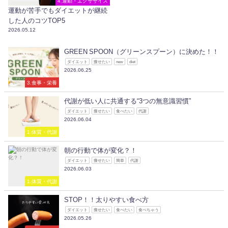
4.運動・エクササイズ
運動が苦手でもダイエットが継続
した人のコツTOP5
2026.05.12
GREEN SPOON（グリーンスプーン）に決めた！！
ダイエット
痩せたい
new
diet
2026.06.25
3.食事・栄養
代謝が低い人に共通する“3つの無意識習慣”
ダイエット
痩せたい
食べたい
代謝
2026.06.04
1.体質・代謝
朝の行動で体が変化？！
ダイエット
痩せたい
簡単
代謝
2026.06.03
1.体質・代謝
STOP！！太りやすい食べ方
ダイエット
痩せたい
食べたい
食べちゃう
2026.05.26