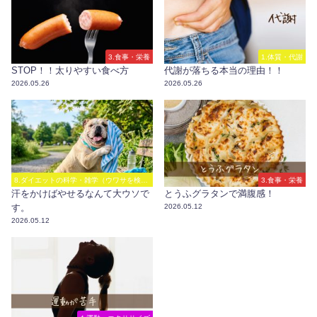
3.食事・栄養
1.体質・代謝
STOP！！太りやすい食べ方
代謝が落ちる本当の理由！！
2026.05.26
2026.05.26
8.ダイエットの科学・雑学（ウワサを検
3.食事・栄養
証）
汗をかけばやせるなんて大ウソで
とうふグラタンで満腹感！
す。
2026.05.12
2026.05.12