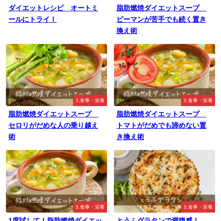
ダイエットレシピ オートミ
脂肪燃焼ダイエットスープ
ールにトライ！
ピーマンが苦手でも続く置き
換え術
3.食事・栄養
3.食事・栄養
脂肪燃焼ダイエットスープ
脂肪燃焼ダイエットスープ
セロリがだめな人の乗り越え
トマトがだめでも諦めない置
術
き換え術
3.食事・栄養
3.食事・栄養
1度試して！脂肪燃焼ダイエッ
とうふグラタンで満腹感！