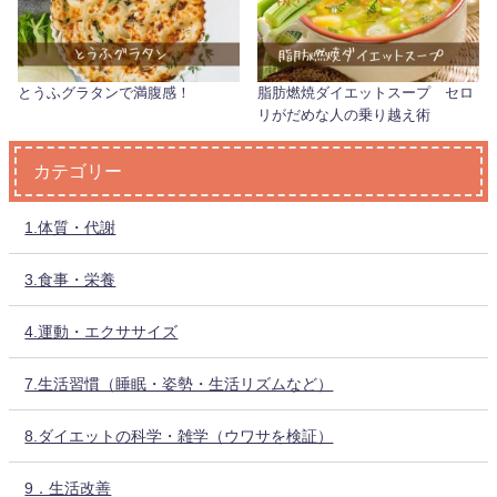
とうふグラタンで満腹感！
脂肪燃焼ダイエットスープ セロ
リがだめな人の乗り越え術
カテゴリー
1.体質・代謝
3.食事・栄養
4.運動・エクササイズ
7.生活習慣（睡眠・姿勢・生活リズムなど）
8.ダイエットの科学・雑学（ウワサを検証）
9．生活改善