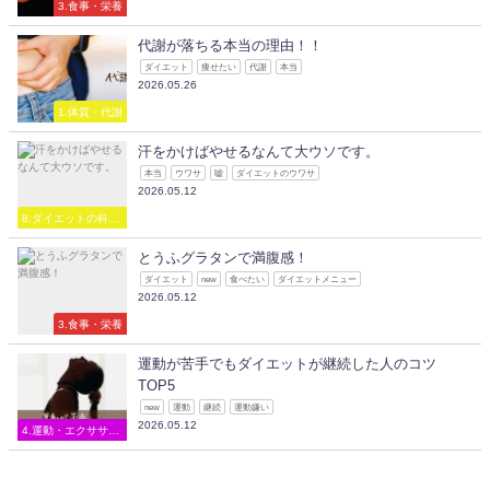
3.食事・栄養
代謝が落ちる本当の理由！！
ダイエット
痩せたい
代謝
本当
2026.05.26
1.体質・代謝
汗をかけばやせるなんて大ウソです。
本当
ウワサ
嘘
ダイエットのウワサ
2026.05.12
8.ダイエットの科
学・雑学（ウワサを
検証）
とうふグラタンで満腹感！
ダイエット
new
食べたい
ダイエットメニュー
2026.05.12
3.食事・栄養
運動が苦手でもダイエットが継続した人のコツ
TOP5
new
運動
継続
運動嫌い
2026.05.12
4.運動・エクササイ
ズ